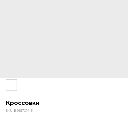
Кроссовки
SKU:
ES657014-5