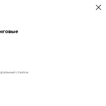
инговые
туральный спилок